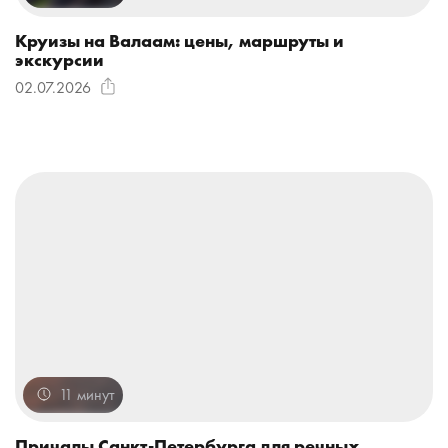
Великому Новгороду
Круиз на закат по озеру
Круизы на Валаам: цены, маршруты и
Ильмень
экскурсии
02.07.2026
11 минут
Причалы Санкт-Петербурга для речных