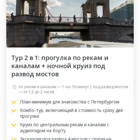
Тур 2 в 1: прогулка по рекам и
каналам + ночной круиз под
развод мостов
по рекам и каналам — 1 час 50 минут | под развод мостов
— от 1,5 до 2 часов
План-минимум для знакомства с Петербургом
Комбо-тур, включающий в стоимость сразу две
прогулки
Круиз по центральным рекам и каналам с
аудиогидом на борту
Экскурсия под развод 4 мостов с гидом на