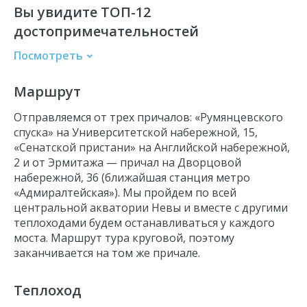
Вы увидите ТОП-12
достопримечательностей
Посмотреть
Дворцовый мост
Маршрут
Троицкий мост
Литейный мост
Отправляемся от трех причалов: «Румянцевского
Большеохтинский мост
спуска» на Университетской набережной, 15,
«Сенатской пристани» на Английской набережной,
Адмиралтейство
2 и от Эрмитажа
—
причал на Дворцовой
Эрмитаж
набережной, 36 (ближайшая станция метро
«Адмиралтейская»). Мы пройдем по всей
Стрелка Васильевского острова
центральной акватории Невы и вместе с другими
Петропавловская крепость
теплоходами будем останавливаться у каждого
Летний сад
моста. Маршрут
тура
круговой, поэтому
заканчивается на том же причале.
Крейсер Аврора
Финляндский вокзал
Теплоход
Смольный Собор