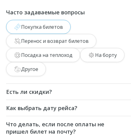
Часто задаваемые вопросы
Покупка билетов
Перенос и возврат билетов
Посадка на теплоход
На борту
Другое
Есть ли скидки?
Скидки на этой прогулке
Как выбрать дату рейса?
предоставляются школьникам от 12 лет,
пенсионерам, инвалидам и студентам.
При бронировании прогулки нужно
Для многодетных семей скидки
Что делать, если после оплаты не
выбирать дату нового дня, так как данная
отсутствуют, но есть скидки на билеты
пришел билет на почту?
экскурсия стартует после 00:00. Например,