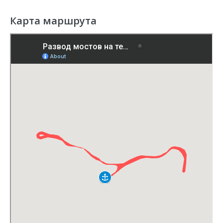
После покупки вам на почту придет
электронный билет. Перед посадкой
Карта маршрута
нужно показать его сотруднику в кассе.
Он распечатает ваш посадочный талон,
после чего можно будет подняться на
теплоход.