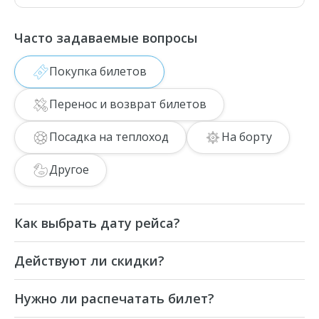
Часто задаваемые вопросы
Покупка билетов
Перенос и возврат билетов
Посадка на теплоход
На борту
Другое
Как выбрать дату рейса?
При бронировании катания нужно
Действуют ли скидки?
выбирать дату текущего дня, так как
прогулка стартует до полуночи.
Да, на данную прогулку можно купить
Например, если вы хотите покататься в
Нужно ли распечатать билет?
льготный билет.
ночь с 01 на 02, то выбирайте 01.