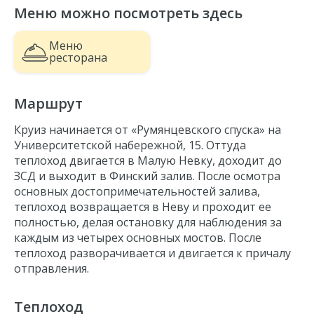
Меню можно посмотреть здесь
Троицкий мост
Литейный мост
Меню
Большеохтинский мост
ресторана
Адмиралтейство
Эрмитаж
Маршрут
Стрелка Васильевского острова
Круиз начинается от «Румянцевского спуска» на
Петропавловская крепость
Университетской набережной, 15. Оттуда
Летний сад
теплоход двигается в Малую Невку, доходит до
ЗСД и выходит в Финский залив. После осмотра
Крейсер Аврора
основных достопримечательностей залива,
Финляндский вокзал
теплоход возвращается в Неву и проходит ее
Смольный собор
полностью, делая остановку для наблюдения за
каждым из четырех основных мостов. После
теплоход разворачивается и двигается к причалу
отправления.
Теплоход