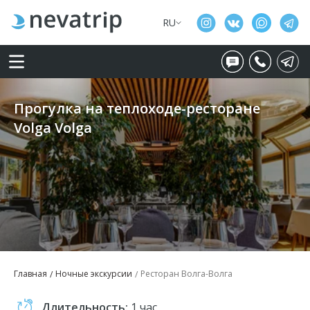
RU
Прогулка на теплоходе-ресторане
Volga Volga
Главная
Ночные экскурсии
Ресторан Волга-Волга
Длительность:
1 час