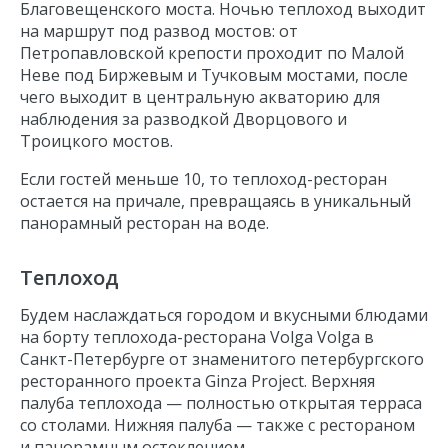
Медный всадник
Благовещенского моста. Ночью теплоход выходит
на маршрут под развод мостов: от
Исаакиевский собор
Петропавловской крепости проходит по Малой
Благовещенский мост
Неве под Биржевым и Тучковым мостами, после
чего выходит в центральную акваторию для
наблюдения за разводкой Дворцового и
Троицкого мостов.
Если гостей меньше 10, то теплоход-ресторан
остается на причале, превращаясь в уникальный
панорамный ресторан на воде.
Теплоход
Будем наслаждаться городом и вкусными блюдами
на борту теплохода-ресторана Volga Volga в
Санкт-Петербурге от знаменитого петербургского
ресторанного проекта Ginza Project. Верхняя
палуба теплохода — полностью открытая терраса
со столами. Нижняя палуба — также с рестораном
и панорамным остеклением.