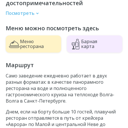
достопримечательностей
Посмотреть
Крейсер Аврора
Меню можно посмотреть здесь
Сампсониевский мост
Литейный мост
Меню
Барная
Летний сад
ресторана
карта
Троицкий мост
Петропавловская крепость
Маршрут
Эрмитаж
Само заведение ежедневно работает в двух
Биржевой мост
разных форматах: в качестве панорамного
Тучков мост
ресторана на воде и полноценного
гастрономического круиза на теплоходе Волга-
Стрелка Васильевского острова
Волга в Санкт-Петербурге.
Кунсткамера
Днем, если на борту больше 10 гостей, плавучий
Дворцовый мост
ресторан отправляется в путь от крейсера
Адмиралтейство
«Аврора» по Малой и центральной Неве до