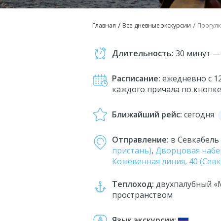
Ваши 
Главная
Все дневные экскурсии
Прогулк
Длительность:
30 минут — 
Расписание:
ежедневно с 12
каждого причала по кнопке
Ближайший рейс:
сегодня
Отправление:
в Севкабел
пристань)
,
Дворцовая набер
Кожевенная линия, 40 (Сев
Теплоход:
двухпалубный «
пространством
Язык экскурсии: