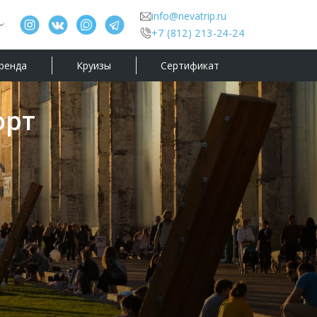
info@nevatrip.ru
+7 (812) 213-24-24
ренда
Круизы
Сертификат
орт
Прогулки и экскурсии
События и праздники
Круизы из Санкт-Петербурга