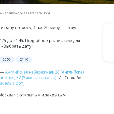
билеты всегда под рукой в нашем приложении:
а на теплоходе в Севкабель Порт
в одну сторону, 1 час 20 минут — круг
:25 до 21:45. Подробное расписание для
 «Выбрать дату»
20:55
21:10
ь —
Английская набережная, 28 (Английская
ежная, 32 (Зимняя канавка)
. Из Севкабеля —
кабель Порт)
Москва» с открытым и закрытым