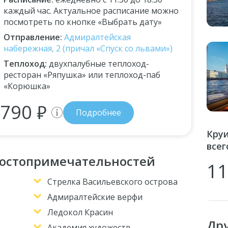
каждый час. Актуальное расписание можно
посмотреть по кнопке «Выбрать дату»
Отправление
:
Адмиралтейская
набережная, 2 (причал «Спуск со львами»)
Теплоход
:
двухпалубные теплоход-
ресторан «Ряпушка» или теплоход-паб
«Корюшка»
790 ₽
Подробнее
Круи
всег
достопримечательностей
11
Стрелка Васильевского острова
Адмиралтейские верфи
Ледокол Красин
Др
Академия художеств