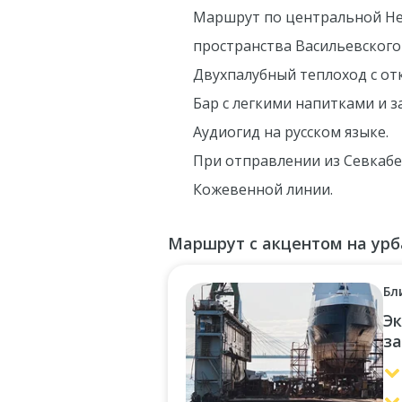
Маршрут по центральной Не
пространства Васильевского
Двухпалубный теплоход с от
Бар с легкими напитками и з
Аудиогид на русском языке.
При отправлении из Севкабе
Кожевенной линии.
Маршрут с акцентом на ур
Бл
Эк
з