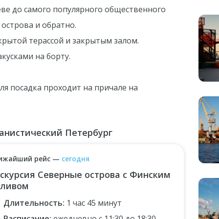
ве до самого популярного общественного
 острова и обратно.
крытой терассой и закрытым залом.
акусками на борту.
ля посадка проходит на причале на
банистический Петербург
ижайший рейс
—
сегодня
скурсия Северные острова с Финским
аливом
Длительность
:
1 час 45 минут
Расписание
:
ежедневно с 11:30 до 18:30