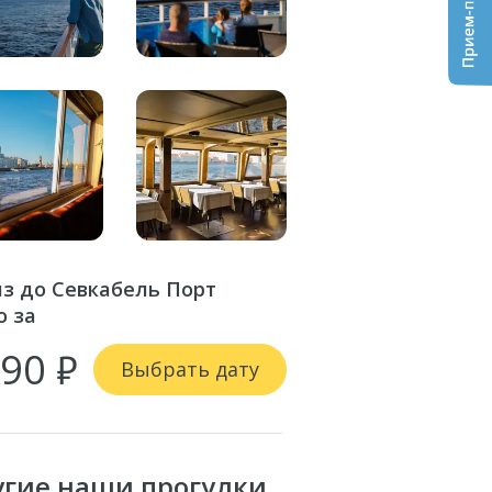
з до Севкабель Порт
о за
90 ₽
Выбрать дату
угие наши прогулки