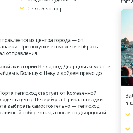
Севкабель порт
тправляется из центра города — от
канавки. При покупке вы можете выбрать
ал отправления.
ьной акватории Невы, под Дворцовым мостов
выйдем в Большую Неву и дойдем прямо до
Порта теплоход стартует от Кожевенной
За
у идет в центр Петербурга. Причал высадки
в 
ете выбирать самостоятельно — теплоход
нглийской набережная, а после на Дворцовой.