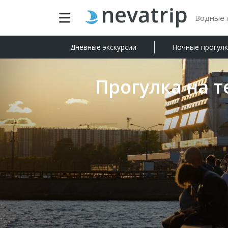
Водные п
Дневные экскурсии
Ночные прогул
Прогулка на т
О нас
FAQ
Оферта
Наш Блог
Как купить билет
Сотрудничество
Экскурсии в Москве
Экскурсии в Великом Новгороде