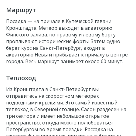
Кунсткамера
Маршрут
Ростральные колонны
Петровский стадион
Посадка — на причале в Купеческой гавани
Вантовый мост
Кронштадта. Метеор выходит в акваторию
Финского залива: по правому и левому борту
Газпром Арена
проплывают исторические форты. Затем судно
Лахта Центр
берет курс на Санкт-Петербург, входит в
акваторию Невы и прибывает к причалу в центре
Финский залив
города. Весь маршрут занимает около 60 минут.
Форт Кроншлот
Форт Петр I
Теплоход
Батарея Князь Меншиков
Из Кронштадта в Санкт-Петербург вы
отправитесь на скоростном метеоре с
подводными крыльями. Это самый известный
теплоход в Северной столице. Салон разделен на
три сектора и имеет небольшое открытое
пространство, откуда можно полюбоваться
Петербургом во время поездки. Рассадка на