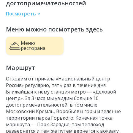
достопримечательностей
Посмотреть
Кремль
Меню можно посмотреть здесь
Храм Христа Спасителя
Памятник Петру I
Меню
Дом правительства
ресторана
Мэрия Москвы
Главное здание МГУ
Маршрут
Стадион Лужники
О
тходим от причала «Национальный центр
Воробьевы горы
Россия»
регулярно, пять раз в течение дня.
Парк Горького
Ближайшая к нему станция метро — «
Деловой
центр
». За 3 часа мы увидим больше 10
Новодевичий монастырь
достопримечательностей, в том числе
Парк Зарядье
Московский Кремль, Воробьевы горы и зеленые
Высотка на Котельнической набережной
территории парка Горького. Конечная точка
маршрута — Парк Зарядье, там
теплоход
развернется и тем же путем вернется к вокзалу.