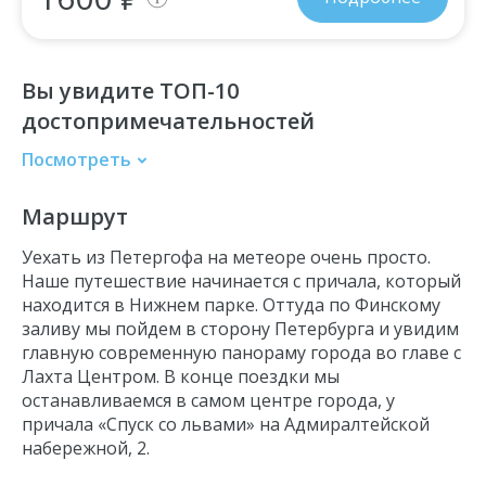
Вы увидите ТОП-10
достопримечательностей
Посмотреть
Большой дворец
Маршрут
Фонтанное сооружение «Большой каскад»
Фонтаны-шутихи
Уехать из Петергофа на метеоре
очень просто.
Воронихинские колоннады
Наше путешествие начинается с причала, который
находится в Нижнем парке. Оттуда по Финскому
Каскад «Шахматная гора»
заливу мы пойдем в сторону Петербурга и увидим
Морской канал
главную современную панораму города во главе с
Лахта Центром. В конце поездки мы
Финский залив
останавливаемся в самом центре города, у
Лахта Центр
причала «Спуск со львами» на Адмиралтейской
Зенит-Арена
набережной, 2.
Центральная акватория Невы