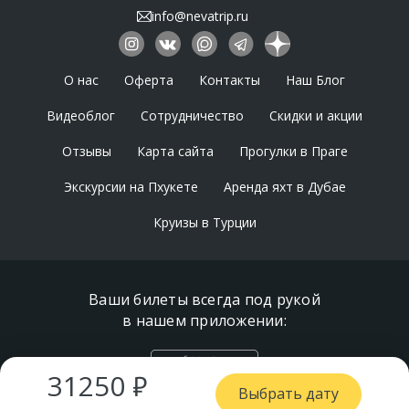
по те­ле­фо­ну
+7 (812) 213-24-24
или
info@nevatrip.ru
напишите запрос на почту
order@nevatrip.ru
.
О нас
Оферта
Контакты
Наш Блог
Видеоблог
Сотрудничество
Скидки и акции
Отзывы
Карта сайта
Прогулки в Праге
Экскурсии на Пхукете
Аренда яхт в Дубае
Круизы в Турции
Ваши билеты всегда под рукой
в нашем приложении:
31250 ₽
Выбрать дату