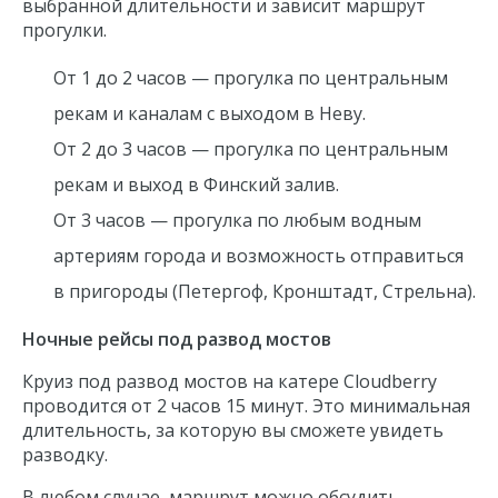
Медный всадник
выбранной длительности и зависит маршрут
прогулки.
Благовещенский мост
Кунсткамера
От 1 до 2 часов — прогулка по центральным
Стрелка Васильевского острова
рекам и каналам с выходом в Неву.
Петропавловская крепость
От 2 до 3 часов — прогулка по центральным
Троицкий мост
рекам и выход в Финский залив.
Летний сад
От 3 часов — прогулка по любым водным
Михайловский замок
артериям города и возможность отправиться
Аничков мост
в пригороды (Петергоф, Кронштадт, Стрельна).
Мариинский театр
Новая Голландия
Ночные рейсы под развод мостов
Круиз под развод мостов на катере Cloudberry
проводится от 2 часов 15 минут. Это минимальная
длительность, за которую вы сможете увидеть
разводку.
В любом случае, маршрут можно обсудить