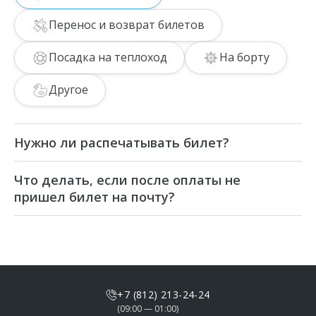
Перенос и возврат билетов
Посадка на теплоход
На борту
Другое
Нужно ли распечатывать билет?
Печатать билет на индивидуальные
Что делать, если после оплаты не
экскурсии необязательно, достаточно при
пришел билет на почту?
посадке показать его с экрана телефона.
Билет мог попасть в спам, проверьте
одноименную папку.
Возможно вы допустили ошибку в
указанном адресе электронной почты.
Чтобы мы могли это проверить и
+7 (812) 213-24-24
прислать билет повторно, позвоните
(09:00 — 01:00)