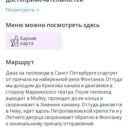
Посмотреть
Мариинский театр
Меню можно посмотреть здесь
Спас на Крови
Эрмитаж
Барная
Стрелка Васильевского острова
карта
Петропавловская крепость
Летний сад
Маршрут
Летний дворец Петра I
Джаз на теплоходе в Санкт-Петербурге стартует
Чижик-Пыжик
от причала на набережной реки Фонтанки. Оттуда
Аничков Мост
мы доходим до Крюкова канала и двигаемся в
сторону Мариинского театра. После теплоход
Михайловский замок
выходит в Мойку, проходит до ее конца и
сворачивает в Зимнюю канавку. Оттуда двигается
в Неву, идет вдоль Петропавловской крепости и у
Летнего дворца сворачивает обратно в Фонтанку
к изначальному причалу отправления.