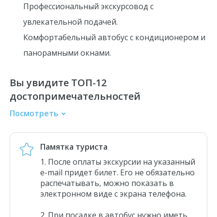
Профессиональный экскурсовод с
увлекательной подачей.
Комфортабельный автобус с кондиционером и
панорамными окнами.
Вы увидите ТОП-12
достопримечательностей
Посмотреть
Михайловский замок
Эрмитаж
Памятка туриста
Дворцовая площадь
После оплаты
экскурсии
на указанный
Семимостье
e-mail придет билет. Его не обязательно
Банковский мост
распечатывать, можно показать в
электронном виде с экрана телефона.
Золотые грифоны
Чижик-Пыжик
При посадке в автобус нужно иметь