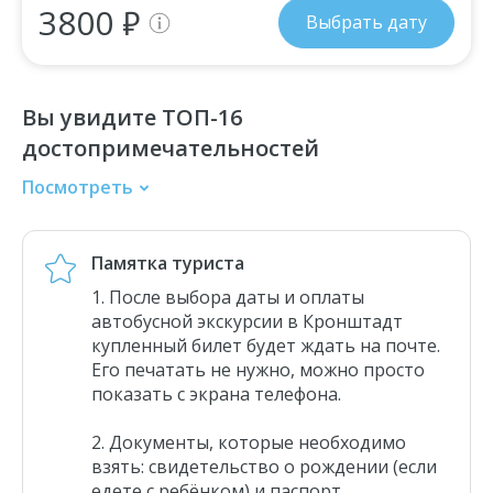
3800 ₽
Выбрать дату
Вы увидите ТОП-16
достопримечательностей
Посмотреть
Дамба
Гавань Петровского порта
Памятка туриста
Кронштадское Адмиралтейство
После выбора даты и оплаты
Итальянский дворец
автобусной экскурсии в Кронштадт
Кронштадтский футшток
купленный билет будет ждать на почте.
Его печатать не нужно, можно просто
Док Петра I
показать с экрана телефона.
Якорная площадь
Морской собор святителя Николая Чудотворца
Документы, которые необходимо
взять: свидетельство о рождении (если
Гостиный двор
едете с ребёнком) и паспорт.