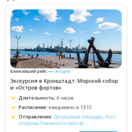
Ближайший рейс
—
сегодня
Экскурсия в Кронштадт: Морской собор
и «Остров фортов»
Длительность
:
6 часов
Расписание
:
ежедневно в 13:15
Отправление
:
Дворцовая площадь, 4 (со
стороны Певческого моста)