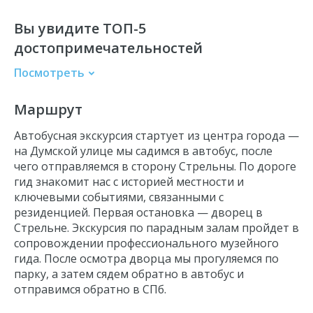
Вы увидите ТОП-5
достопримечательностей
Посмотреть
Константиновский дворец (Дворец
Конгрессов)
Маршрут
Голубой зал
Автобусная экскурсия стартует из центра города —
Мраморный зал
на Думской улице мы садимся в автобус, после
Бельведер
чего отправляемся в сторону Стрельны. По дороге
гид знакомит нас с историей местности и
Константиновский парк
ключевыми событиями, связанными с
резиденцией. Первая остановка — дворец в
Стрельне. Экскурсия по парадным залам пройдет в
сопровождении профессионального музейного
гида. После осмотра дворца мы прогуляемся по
парку, а затем сядем обратно в автобус и
отправимся обратно в СПб.